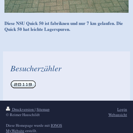
Diese NSU Quick 50 ist fabrikneu und nur 7 km gelaufen. Die
Quick 50 hat leichte Lagerspuren.
Besucherzähler
Druckversion
|
Sitemap
Login
© Reimer Hauschildt
Webansicht
Diese Homepage wurde mit
IONOS
MyWebsite
erstellt.