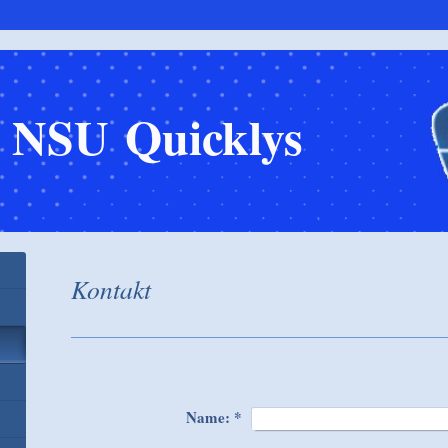
e NSU Quicklys
Kontakt
Name:
*